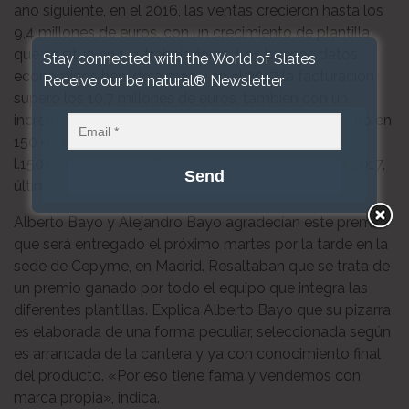
año siguiente, en el 2016, las ventas crecieron hasta los
9,4 millones de euros, con un crecimiento de plantilla
que se situó en 141 trabajadores. Los buenos datos
Stay connected with the World of Slates
económicos han ido a más y en el 2017 la facturación
Receive our be natural® Newsletter
superó los 10,7 millones de euros, también con un
incremento de contratación de personal, que se situó en
150 de plantilla directa, con un Ebitda que pasó de
l.150.000 euros del año 2015 a 1.817.000 euros del 2017,
últimos datos hechos públicos por Cepyme.
Alberto Bayo y Alejandro Bayo agradecían este premio
que será entregado el próximo martes por la tarde en la
sede de Cepyme, en Madrid. Resaltaban que se trata de
un premio ganado por todo el equipo que integra las
diferentes plantillas. Explica Alberto Bayo que su pizarra
es elaborada de una forma peculiar, seleccionada según
es arrancada de la cantera y ya con conocimiento final
del producto. «Por eso tiene fama y vendemos con
marca propia», indica.