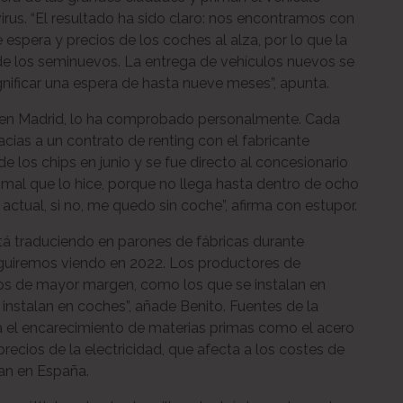
 virus. “El resultado ha sido claro: nos encontramos con
 espera y precios de los coches al alza, por lo que la
de los seminuevos. La entrega de vehículos nuevos se
nificar una espera de hasta nueve meses”, apunta.
e en Madrid, lo ha comprobado personalmente. Cada
ias a un contrato de renting con el fabricante
e los chips en junio y se fue directo al concesionario
 mal que lo hice, porque no llega hasta dentro de ocho
ctual, si no, me quedo sin coche”, afirma con estupor.
está traduciendo en parones de fábricas durante
guiremos viendo en 2022. Los productores de
ps de mayor margen, como los que se instalan en
 instalan en coches”, añade Benito. Fuentes de la
a el encarecimiento de materias primas como el acero
precios de la electricidad, que afecta a los costes de
an en España.