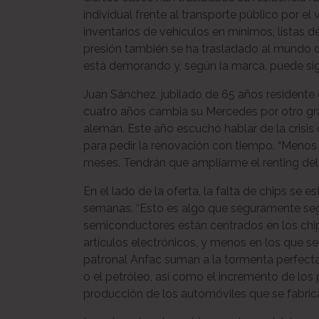
individual frente al transporte público por el
inventarios de vehículos en mínimos, listas de
presión también se ha trasladado al mundo 
está demorando y, según la marca, puede sig
Juan Sánchez, jubilado de 65 años resident
cuatro años cambia su Mercedes por otro grac
alemán. Este año escuchó hablar de la crisis d
para pedir la renovación con tiempo. “Menos
meses. Tendrán que ampliarme el renting del a
En el lado de la oferta, la falta de chips se 
semanas. “Esto es algo que seguramente se
semiconductores están centrados en los chi
artículos electrónicos, y menos en los que se
patronal Anfac suman a la tormenta perfect
o el petróleo, así como el incremento de los 
producción de los automóviles que se fabric