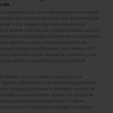
arde
o el comprador de un coche debe esperar nueve meses
 cargados de contenedores hacen cola durante más de
beres o Los Ángeles. Algo pasa cuando en la
n si tendrán a tiempo sus productos para la lucrativa
utomóviles paran porque no tienen semiconductores y
ra, aluminio o acero. Incluso el presidente de
ena para decirles a distribuidoras como Fedex y UPS
se en plena crisis de las cadenas de suministro y que
na, para aliviar el monumental atasco de bienes
ante décadas, lleva 20 meses noqueado por la
 y fábricas. Últimamente, una demanda inasumible en
as por contagios puntuales, la alarmante escasez de
los públicos que está yendo a parar a la compra de
 la arriesgada dependencia de China, la falta de
por los precios al alza de la energía, las materias