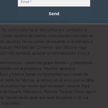
s para abastecer a Europa de mascarillas, y quiere ser
como la sanitaria. Tampoco las estanterías van a
 de fuerte competencia, aquellas mercancías que
án sustituidas por otras en los lineales.
al. No como para hacer descarrilar por completo la
 La media docena de fuentes consultadas coinciden en
 de 2022. No se ponen de acuerdo si al principio o
nización Mundial del Comercio, que utiliza la vaga
vez más quinielas aplazan la normalización a 2023.
trodomésticos —parte del grupo Bosch— y presidente
liarizado con el problema. “Muchos aparatos
íficos y hornos tienen componentes que vienen de
cierre de fábricas, el retraso en el envío por la falta
 los puertos han hecho que escaseen”, resume. Para
s de España, Marruecos, Polonia, Turquía, China, Japón
p de Taiwán, te da igual que sean 20 países o 30. La
 más lento”.