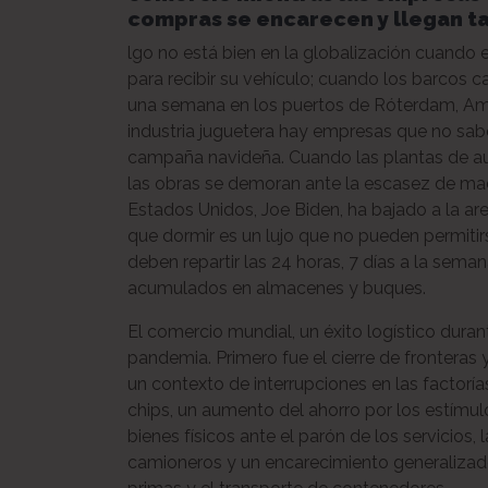
compras se encarecen y llegan t
lgo no está bien en la globalización cuand
para recibir su vehículo; cuando los barcos
una semana en los puertos de Róterdam, Am
industria juguetera hay empresas que no sabe
campaña navideña. Cuando las plantas de a
las obras se demoran ante la escasez de made
Estados Unidos, Joe Biden, ha bajado a la ar
que dormir es un lujo que no pueden permitir
deben repartir las 24 horas, 7 días a la sema
acumulados en almacenes y buques.
El comercio mundial, un éxito logístico dur
pandemia. Primero fue el cierre de fronteras
un contexto de interrupciones en las factorí
chips, un aumento del ahorro por los estímu
bienes físicos ante el parón de los servicios,
camioneros y un encarecimiento generalizado 