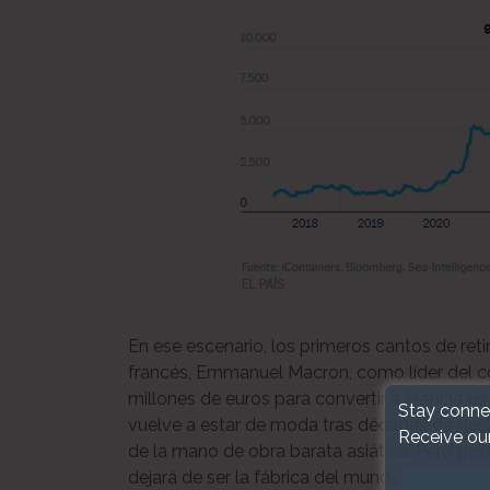
En ese escenario, los primeros cantos de ret
francés, Emmanuel Macron, como líder del cor
millones de euros para convertir a Francia e
Stay conne
vuelve a estar de moda tras décadas de des
Receive ou
de la mano de obra barata asiática. Pero pese 
dejará de ser la fábrica del mundo de la noch