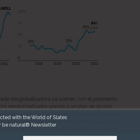
irada desglobalizadora ya suenan, con el presidente
o reindustrializador gracias a un plan de 30.000
n un país puntero en innovación. La palabra soberanía
cted with the World of Slates
localizaciones para fabricar más por menos a lomos
r be natural® Newsletter
a la severidad de la crisis de suministros, China no
e a la mañana. Es algo más lento y sutil: la UE no ha