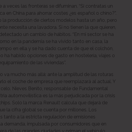
e a veces las fronteras se difuminan. “Si contratas un
a en China para ahorrar costes ¿es español o chino?”.
 la producción de ciertos modelos hasta un año, pero
te necesita una lavadora. Si no tienen la que quieren,
 detectado un cambio de hábitos. “En mi sector se ha
Como en la pandemia se ha vivido tanto en casa, la
mpo en ella y se ha dado cuenta de que el colchón,
 no ha habido opciones de gasto en hostelería, viajes o
quipamiento de las viviendas”.
o va mucho más allá: ante la amplitud de las roturas
arlo el coche de empresa que reemplazará al actual. Y
 celo. Nieves Benito, responsable de Fundamental
ia automovilística es la más perjudicada por la crisis
chips. Solo la marca Renault calcula que dejará de
ue la cifra global se cuenta por millones. Los
 tanto a la estricta regulación de emisiones
 la demanda, impulsada por consumidores que en
uera de las grandes ciudades y priman el vehículo