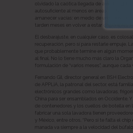
olvidado la caótica llegada de aviones chino
autosuficiente al menos en áreas esenciales 
amanecer vacías: en medio de una atmósfera
tarden meses en volver a estar disponibles ser
El desbarajuste, en cualquier caso, es colos
recuperación, pero sí para restarle empuje.
que probablemente termine en algún momento
al final. No lo tiene mucho más claro la Orga
formulación de “varios meses”, aunque cada 
Fernando Gil, director general en BSH Elec
de APPLiA, la patronal del sector, está fami
electrónicos grandes como lavadoras, frigor
China para ser ensamblados en Occidente. Y el 
de contenedores y los cuellos de botella en
fabricar una sola lavadora tienen proveedore
y México, entre otros. “Pero si te falta el chi
manada va siempre a la velocidad del búfalo