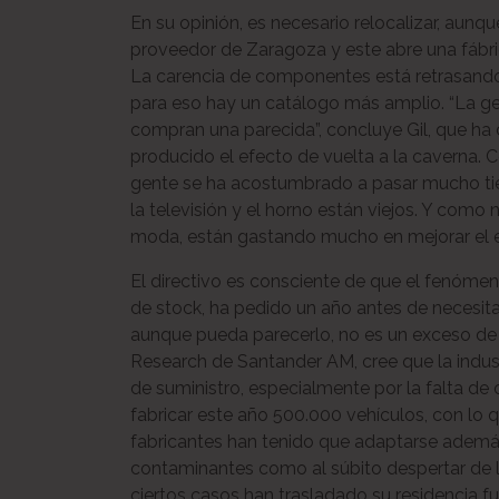
En su opinión, es necesario relocalizar, aunqu
proveedor de Zaragoza y este abre una fábric
La carencia de componentes está retrasando
para eso hay un catálogo más amplio. “La gen
compran una parecida”, concluye Gil, que ha
producido el efecto de vuelta a la caverna. 
gente se ha acostumbrado a pasar mucho tie
la televisión y el horno están viejos. Y como
moda, están gastando mucho en mejorar el e
El directivo es consciente de que el fenómen
de stock, ha pedido un año antes de necesit
aunque pueda parecerlo, no es un exceso de
Research de Santander AM, cree que la industr
de suministro, especialmente por la falta de 
fabricar este año 500.000 vehículos, con lo q
fabricantes han tenido que adaptarse además
contaminantes como al súbito despertar de
ciertos casos han trasladado su residencia f