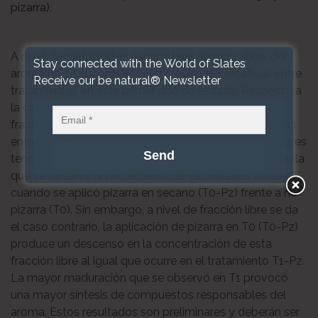
pizarra).
A nivel de metabolitos secundarios responsables del
Stay connected with the World of Slates
aroma no se encontraron diferencias significativas entre
Receive our be natural® Newsletter
tratamientos en este primer año de estudio. Respecto a
la concentración de estos compuestos en sus
fracciones libre y glicosilada se observaron tendencias
entre los diferentes tratamientos (Figura 2). Las mayores
tendencias se obtuvieron en la fracción glicosilada, en la
que se observó un incremento de glicosilados totales
cuando se aplicó pizarra en secano (T0-Pz) frente a no
pizarra (T0). Sin embargo, a nivel de fracción libre se da
el caso contrario, la aplicación de pizarra en T0 (T0-Pz)
produce un descenso en la concentración de esta
fracción libre al igual que ocurre en el tratamiento T1-Pz.
La mayor maduración que se observó en T1 provocó
una mayor síntesis de compuestos responsables del
aroma. Estos resultados son preliminares y deberán ser