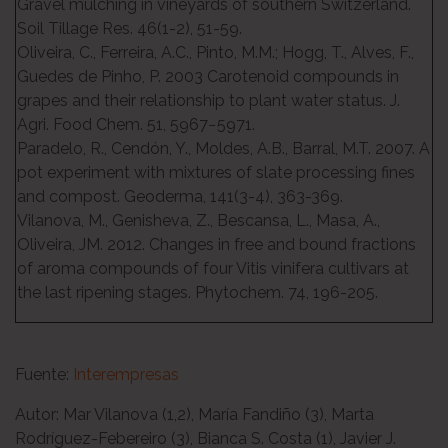
Gravel mulching in vineyards of southern Switzerland.
Soil Tillage Res. 46(1-2), 51-59.
Oliveira, C., Ferreira, A.C., Pinto, M.M.; Hogg, T., Alves, F.,
Guedes de Pinho, P. 2003 Carotenoid compounds in
grapes and their relationship to plant water status. J.
Agri. Food Chem. 51, 5967−5971.
Paradelo, R., Cendón, Y., Moldes, A.B., Barral, M.T. 2007. A
pot experiment with mixtures of slate processing fines
and compost. Geoderma, 141(3-4), 363-369.
Vilanova, M., Genisheva, Z., Bescansa, L., Masa, A.,
Oliveira, JM. 2012. Changes in free and bound fractions
of aroma compounds of four Vitis vinifera cultivars at
the last ripening stages. Phytochem. 74, 196-205.
Fuente:
Interempresas
Autor: Mar Vilanova (1,2), María Fandiño (3), Marta
Rodríguez-Febereiro (3), Bianca S. Costa (1), Javier J.