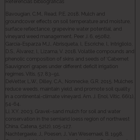
Referencias bibliográficas
Bavougian, C.M., Read, P.E. 2018. Mulch and
groundcover effects on soil temperature and moisture,
surface reflectance, grapevine water potential, and
vineyard weed management. Peer J. 6, e5082.
García-Esparza M.J., Abrisqueta, I., Escriche, I., Intrigliolo,
D.S., Álvarez, I., Lizama, V. 2018. Volatile compounds and
phenolic composition of skins and seeds of ‘Cabernet
Sauvignon’ grapes under different deficit irrigation
regimes. Vitis, 57, 83–91.
DeVetter, L.W., Dilley, C.A., Nonnecke, G.R. 2015. Mulches
reduce weeds, maintain yield, and promote soil quality
in a continental-climate vineyard. Am. J. Enol. Vitic. 66(1),
54-64.
Li, X.Y. 2003. Gravel–sand mulch for soil and water
conservation in the semiarid loess region of northwest
China. Catena, 52(2), 105-127.
Nachtergaele, J., Poesen, J., Van Wesemael, B. 1998.