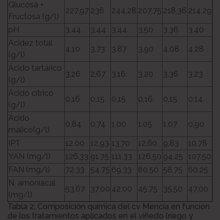
Glucosa +
227,97
236
244,28
207,75
218,36
214,29
Fructosa (g/l)
pH
3,44
3,44
3,44
3,50
3,36
3,40
Acidez total
4,10
3,73
3,87
3,90
4,08
4,28
(g/l)
Ácido tartárico
3,26
2,67
3,16
3,20
3,36
3,23
(g/l)
Ácido cítrico
0,16
0,15
0,15
0,16
0,15
0,14
(g/l)
Ácido
0,84
0,74
1,00
1,05
1,07
0,90
málico(g/l)
IPT
12,00
12,93
13,70
12,60
9,83
10,78
YAN (mg/l)
126,33
91,75
111,33
126,50
94,25
107,50
FAN (mg/l)
72,33
54,75
69,33
80,50
58,75
60,25
N. amoniacal
53,67
37,00
42,00
45,75
35,50
47,00
(mg/l)
Tabla 2: Composición química del cv Mencía en función
de los tratamientos aplicados en el viñedo (riego y