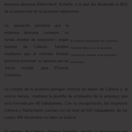
empresa alemana Rathscheck Schiefer, a la que iba destinado el 80%
de la producción de la pizarrera valdeorresa.
La operación permitirá que la
empresa alemana conserve ‘un
rumbo estable de expansión’, según
El anterior propietario de Castrelos,
fuentes de Cafersa. También
Herminio Blanco -a la derecha-,
resaltaron que el contrato firmado
muestra la cantera a los gerentes
permitirá mantener su apuesta por un
alemanes.
‘futuro estable’ para Pizarras
Castrelos.
La compra de la pizarrera persigue reforzar las bases de Cafersa y, al
mismo tiempo, mantiene la plantilla de empleados de la empresa, que
está formada por 90 trabajadores. Con su incorporación, las empresas
Cafersa y Rathscheck cuentan con un total de 530 trabajadores, de los
cuales 400 desarrollan su labor en Galicia.
El gerente de Cafersa, Dionisio Sánchez, resaltó la importancia que