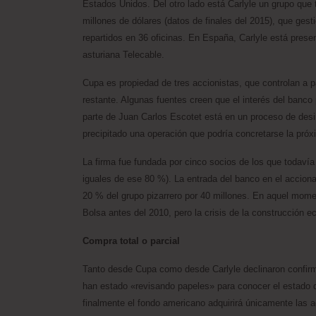
Estados Unidos. Del otro lado está Carlyle un grupo que 
millones de dólares (datos de finales del 2015), que ge
repartidos en 36 oficinas. En España, Carlyle está presen
asturiana Telecable.
Cupa es propiedad de tres accionistas, que controlan a 
restante. Algunas fuentes creen que el interés del banco
parte de Juan Carlos Escotet está en un proceso de desin
precipitado una operación que podría concretarse la pró
La firma fue fundada por cinco socios de los que todavía t
iguales de ese 80 %). La entrada del banco en el accion
20 % del grupo pizarrero por 40 millones. En aquel mome
Bolsa antes del 2010, pero la crisis de la construcción e
Compra total o parcial
Tanto desde Cupa como desde Carlyle declinaron confirm
han estado «revisando papeles» para conocer el estado d
finalmente el fondo americano adquirirá únicamente las a