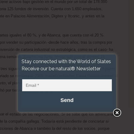
tiene activos bajo gestión en el mundo por un total de 178.000
stiona 125 fondos de inversión. Cuenta con 1.650 empleados,
te en Palacios Alimentación, Digitex y Itconic, y antes en la
partes iguales el 80 %, y de Abanca, que cuenta con el 20 %
 por vender su participación -desde hace años, tras la compra por
versión de cartera industrial no estratégica, como es el caso- ha
xima semana, durante una junta convocada para el viernes 24.
Stay connected with the World of Slates
Receive our be natural® Newsletter
res siguen siendo propietarios (la familia y los herederos, a partes
ariado se remonta al 2005, cuando entonces Caixa Galicia compró el
nto, el plan estratégico de la compañía era empezar a cotizar en
chó por tierra esas aspiraciones.
ar el estado de las negociaciones. Sí se sabe que los americanos
e la compañía gallega. Todavía está pendiente de concretar si
cciones de Abanca o también la del resto de los socios, porque