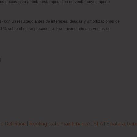
os socios para afrontar esta operación de venta, cuyo importe
les- con un resultado antes de intereses, deudas y amortizaciones de
 40 % sobre el curso precedente. Ese mismo año sus ventas se
6
te Definition
|
Roofing slate maintenance
|
SLATE natural bene