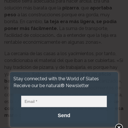
hubiese tierra adecuada para hacer arcilla. Era una
solución más barata que la
pizarra
, que
aportaba
peso
a las construcciones porque era gorda, muy
bonita. En cambio,
la teja era más ligera, se podía
poner más fácilmente.
La suma de transporte,
facilidad de colocación… da a entender que la teja era
rentable económicamente en algunas zonas».
La cercanía de las casas a los yacimientos, por tanto,
condicionaba el material del que iban a ser cubiertas. «Si
hay tradición de pizarra, y de trabajarla, es porque hay
yacimientos.
Saber partir la pizarra es un oficio
Stay connected with the World of Slates
bastante complicado
, ahora está todo mecanizado»,
Receive our be natural® Newsletter
indica la arquitecta, que añade: «Los conocimientos de
cómo abrir una pieza grande de pizarra, cómo exfoliarla,
es bastante complicado.
La pizarra a granel que se
coloca de forma irregular es más cara porque esa
mano de obra falta
«.