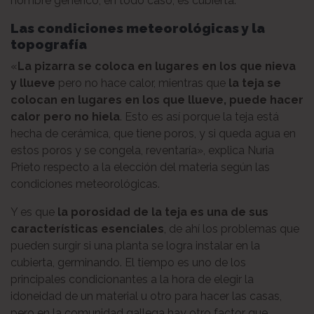
nombre genérico, en todo caso, es cubierta.
Las condiciones meteorológicas y la
topografía
«
La pizarra se coloca en lugares en los que nieva
y llueve
pero no hace calor, mientras que
la teja se
colocan en lugares en los que llueve, puede hacer
calor pero no hiela
. Esto es así porque la teja está
hecha de cerámica, que tiene poros, y si queda agua en
estos poros y se congela, reventaría», explica Nuria
Prieto respecto a la elección del materia según las
condiciones meteorológicas.
Y es que
la porosidad de la teja es una de sus
características esenciales
, de ahí los problemas que
pueden surgir si una planta se logra instalar en la
cubierta, germinando. El tiempo es uno de los
principales condicionantes a la hora de elegir la
idoneidad de un material u otro para hacer las casas,
pero en la comunidad gallega hay otro factor que