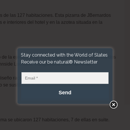
ños de las 127 habitaciones. Esta pizarra de JBernardos
 e interiores del hotel y en la azotea situada en la
Stay connected with the World of Slates
o de la ejecución de obra, siguiendo los pasos de los dos
Receive our be natural® Newsletter
Innside Luchana, inaugurados recientemente.
diseño racional, muy sencillo y rotundo, las cuales
 se sustituyeron las carpinterías y se eliminaron las
écima se ubicaron 127 habitaciones, 7 de ellas en suite.