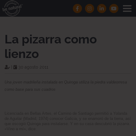
La pizarra como
lienzo
|
30 agosto 2011
Una joven madrileña instalada en Quiroga utiliza la piedra valdeorresa
como base para sus cuadros
Licenciada en Bellas Artes, el Camino de Santiago permitió a Yolanda
de Aguilar (Madrid, 1974) conocer Galicia, y se enamoró de la tierra, así
que escogió Quiroga para instalarse. Y en su casa descubrió la pizarra.
«Vino a mí», dice.