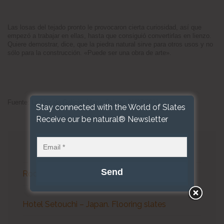
Las losas del tejado pronto le provocaron cierta curiosidad, así que
empezó a trabajar en ellas, hasta que consiguió convertirlas en lienzo.
Quiere demostrar, dice, que la piedra natural sirve para otros usos y no
sólo para la construcción. «Puede ser una obra de arte».
Fuente: La Voz de Galicia, María Cobas, 21/07/2011
Stay connected with the World of Slates
Receive our be natural® Newsletter
LAST NEWS
Roofing Slate Statistics April 2026
Hotel Setouchi – Japan. Flooring slates