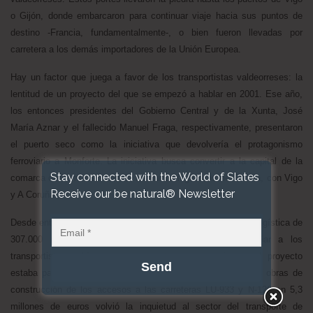
o Gijón, donde embarcaron para continuar viaje hacia sus puntos de
destino -Francia, fundamentalmente-, o bien fueron llevadas por
carretera a los demás importadores de la Unión Europea.
Hay un factor que juega a favor de los transportistas valdeorreses: la
lentitud de un proyecto del que se empezó a hablar en 2001. Ese año,
los entonces presidentes del Gobierno Central y de la Xunta, José
María Aznar y el fallecido Manuel Fraga, respectivamente, presentaron
el puerto seco como la iniciativa que devolvería el protagonismo
ferroviario a Monforte. La iniciativa busca convertir a la capital de la
Stay connected with the World of Slates
comarca de Lemos en uno de los nudos logísticos de Galicia, con Vigo
Receive our be natural® Newsletter
y A Coruña.
Desde entonces, apenas fue urbanizado el 84 % de un área logística de
307.000 metros cuadrados. Esta lentitud llegó a engañar a los
transportistas valdeorreses, un sector que pensó que el proyecto
estaba parado. Con la adjudicación el pasado verano de las obras de
construcción de los accesos a las carreteras LU-933 y N-120 en 5,3
millones de euros volvió la inquietud al sector del transporte de