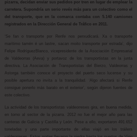
pizarra, decidan enviar sus pedidos por tren en lugar de emplear la
carretera. Supondría un serio revés más para un colectivo como el
del transporte, que en la comarca contaba con 5.140 camiones
registrados en la Dirección General de Tráfico en 2011.
‘Se fan o transporte por Renfe nos perxudicará. Xa o transporte
marítimo tamén é un lastre, sacan moito transporte por estrada’, dijo
Felipe RodríguezBlanco, vicepresidente de la Asociación Empresarial
de Valdeorras (Aeva) y portavoz de los transportistas en la junta
directiva. La Asociación de Transportistas del Bierzo, Valdeorras y
Astorga también conoce el proyecto del puerto seco lucense y su
posible apertura no invita a la tranquilidad. ‘Algo afectará si Renfe
consigue ponerlo más barato en el exterior’, según dijeron fuentes de
este colectivo.
La actividad de los transportistas valdeorreses gira, en buena medida,
en torno al sector de la pizarra. 2012 no fue el mejor año para las
canteras de Galicia y Castilla y León. Pese a ello, exportaron 491.652
toneladas y una parte importante de ellas viajó en los tráilers
valdeorreses. Estos portes llevaron la piedra hasta los puertos de Vigo