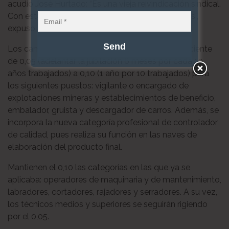
acudió José Hurtado: “Es una vieja reivindicación sindical.
Con esta revisión se solucionan algunos aspectos”,
expuso.
Los cambios solicitados plantean elevar el coeficiente
de 0,05 (adelantar la jubilación 6 meses por cada 10
años trabajados) a 0,10 (1 año por 10 trabajados) para
los siguientes puestos: vigilante o encargado de
explotaciones mineras y establecimientos de beneficio,
embalador, gruista y descargador de carros. Además, se
incorpora la nueva categoría profesional de controlador
de calidad, pues realiza su función en las naves de
elaboración del producto final.
Mantienen el 0,10 las categorías en las que ya se
aplicaba: operadores de maquinaria y de mantenimiento,
labradores, cortadores, rajadores y serradores. A su vez,
los técnicos medios y superiores se seguirán rigiendo
por el 0,05.